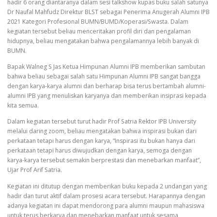
hadir 6 orang diantaranya dalam sesi talkshow kupas buku salah satunya
Dr Naufal Mahfudz Direktur BLST sebagai Penerima Anugerah Alumni IPB
2021 Kategori Profesional BUMN/BUMD/Koperasi/Swasta. Dalam
kegiatan tersebut beliau menceritakan profil diri dan pengalaman
hidupnya, beliau mengatakan bahwa pengalamannya lebih banyak di
BUMN.
Bapak Walneg S Jas Ketua Himpunan Alumni IPB memberikan sambutan
bahwa beliau sebagai salah satu Himpunan Alumni IPB sangat bangga
dengan karya-karya alumni dan berharap bisa terus bertambah alumni-
alumni IPB yang menuliskan karyanya dan memberikan insiprasi kepada
kita semua.
Dalam kegiatan tersebut turut hadir Prof Satria Rektor IPB University
melalui daring zoom, beliau mengatakan bahwa inspirasi bukan dari
perkataan tetapi harus dengan karya, “Inspirasi itu bukan hanya dari
perkataan tetapi harus diwujudkan dengan karya, semoga dengan
karya-karya tersebut semakin berprestasi dan menebarkan manfaat”,
Ujar Prof Arif Satria.
Kegiatan ini ditutup dengan memberikan buku kepada 2 undangan yang
hadir dan turut aktif dalam prosesi acara tersebut. Harapannya dengan
adanya kegiatan ini dapat mendorong para alumni maupun mahasiswa
untuk terus berkarya dan menebarkan manfaat untuk sesama