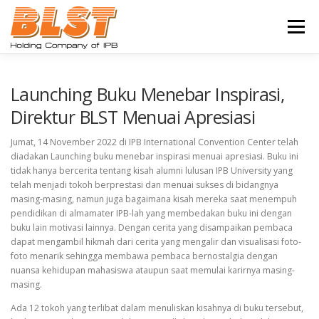
Lompat
ke
Menu
konten
BERANDA
PROFIL
BISNIS
Launching Buku Menebar Inspirasi,
Direktur BLST Menuai Apresiasi
UNDUH INFORMASI
BERITA
KARIR
Jumat, 14 November 2022 di IPB International Convention Center telah
diadakan Launching buku menebar inspirasi menuai apresiasi. Buku ini
tidak hanya bercerita tentang kisah alumni lulusan IPB University yang
telah menjadi tokoh berprestasi dan menuai sukses di bidangnya
HUBUNGI KAMI
masing-masing, namun juga bagaimana kisah mereka saat menempuh
pendidikan di almamater IPB-lah yang membedakan buku ini dengan
buku lain motivasi lainnya. Dengan cerita yang disampaikan pembaca
dapat mengambil hikmah dari cerita yang mengalir dan visualisasi foto-
foto menarik sehingga membawa pembaca bernostalgia dengan
nuansa kehidupan mahasiswa ataupun saat memulai karirnya masing-
masing.
Ada 12 tokoh yang terlibat dalam menuliskan kisahnya di buku tersebut,