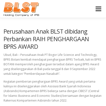
Lompat
ke
Menu
konten
BERANDA
PROFIL
BISNIS
Perusahaan Anak BLST dibidang
Perbankan RAIH PENGHARGAAN
BPRS AWARD
UNDUH INFORMASI
BERITA
KARIR
Ubud, Bali – Perusahaan Anak PT Bogor Life Science and Technology,
BPRS Botani kembali mendapat penghargaan BPRS Terbaik, kali ini BPRS
HUBUNGI KAMI
BOTANI memperoleh penghargaan tersebut dalam ajang BPRS Award
yang diselenggarakan di Bali pada tanggal 8 dan 9 September 2022
untuk kategori “Pemberdayaan Nasabah”.
Kegiatan pemberian penghargaan BPRS Award yang untuk pertama
kalinya ini diselenggarakan oleh Asosiasi Bank Syariah Indonesia
(Asbisindo) Kompartemen BPRS bekerja sama dengan CIBEST (Central
for Islamic Business and Economic Studies) bersamaan dengan kegiatan
Rakernas Kompartemen Asbisindo tahun 2022.