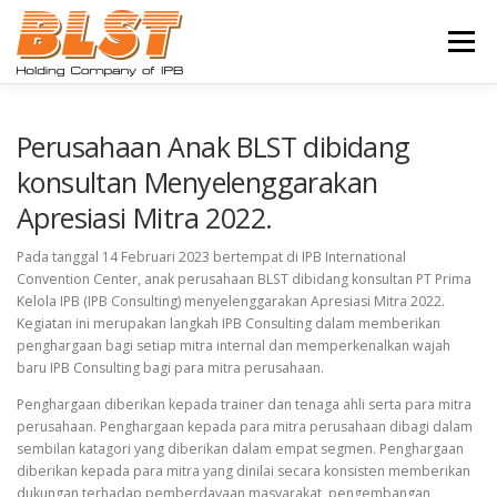
Lompat
ke
Menu
konten
BERANDA
PROFIL
BISNIS
Perusahaan Anak BLST dibidang
konsultan Menyelenggarakan
Apresiasi Mitra 2022.
UNDUH INFORMASI
BERITA
KARIR
Pada tanggal 14 Februari 2023 bertempat di IPB International
Convention Center, anak perusahaan BLST dibidang konsultan PT Prima
HUBUNGI KAMI
Kelola IPB (IPB Consulting) menyelenggarakan Apresiasi Mitra 2022.
Kegiatan ini merupakan langkah IPB Consulting dalam memberikan
penghargaan bagi setiap mitra internal dan memperkenalkan wajah
baru IPB Consulting bagi para mitra perusahaan.
Penghargaan diberikan kepada trainer dan tenaga ahli serta para mitra
perusahaan. Penghargaan kepada para mitra perusahaan dibagi dalam
sembilan katagori yang diberikan dalam empat segmen. Penghargaan
diberikan kepada para mitra yang dinilai secara konsisten memberikan
dukungan terhadap pemberdayaan masyarakat, pengembangan