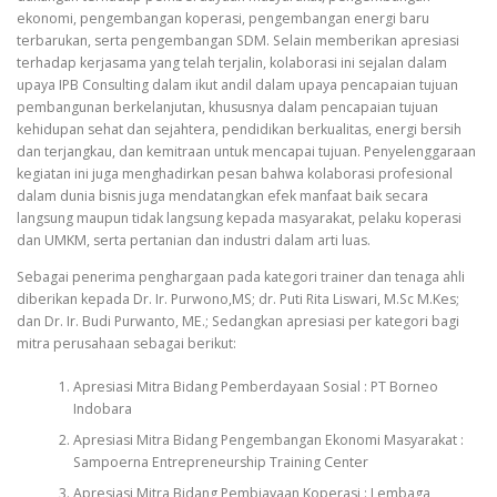
ekonomi, pengembangan koperasi, pengembangan energi baru
terbarukan, serta pengembangan SDM. Selain memberikan apresiasi
terhadap kerjasama yang telah terjalin, kolaborasi ini sejalan dalam
upaya IPB Consulting dalam ikut andil dalam upaya pencapaian tujuan
pembangunan berkelanjutan, khususnya dalam pencapaian tujuan
kehidupan sehat dan sejahtera, pendidikan berkualitas, energi bersih
dan terjangkau, dan kemitraan untuk mencapai tujuan. Penyelenggaraan
kegiatan ini juga menghadirkan pesan bahwa kolaborasi profesional
dalam dunia bisnis juga mendatangkan efek manfaat baik secara
langsung maupun tidak langsung kepada masyarakat, pelaku koperasi
dan UMKM, serta pertanian dan industri dalam arti luas.
Sebagai penerima penghargaan pada kategori trainer dan tenaga ahli
diberikan kepada Dr. Ir. Purwono,MS; dr. Puti Rita Liswari, M.Sc M.Kes;
dan Dr. Ir. Budi Purwanto, ME.; Sedangkan apresiasi per kategori bagi
mitra perusahaan sebagai berikut:
Apresiasi Mitra Bidang Pemberdayaan Sosial : PT Borneo
Indobara
Apresiasi Mitra Bidang Pengembangan Ekonomi Masyarakat :
Sampoerna Entrepreneurship Training Center
Apresiasi Mitra Bidang Pembiayaan Koperasi : Lembaga