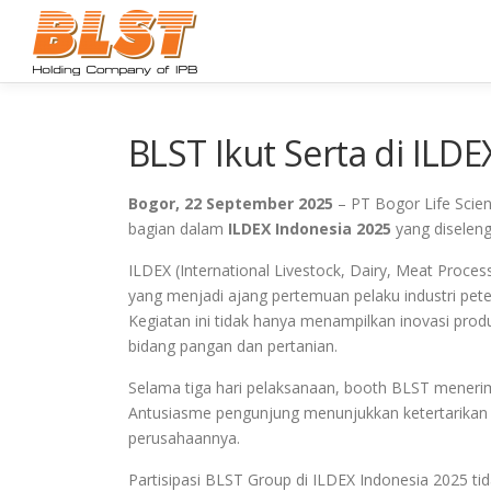
Lompat
ke
konten
BLST Ikut Serta di ILD
Bogor, 22 September 2025
– PT Bogor Life Scie
bagian dalam
ILDEX Indonesia 2025
yang diselen
ILDEX (International Livestock, Dairy, Meat Proce
yang menjadi ajang pertemuan pelaku industri pete
Kegiatan ini tidak hanya menampilkan inovasi produk
bidang pangan dan pertanian.
Selama tiga hari pelaksanaan, booth BLST menerim
Antusiasme pengunjung menunjukkan ketertarikan t
perusahaannya.
Partisipasi BLST Group di ILDEX Indonesia 2025 