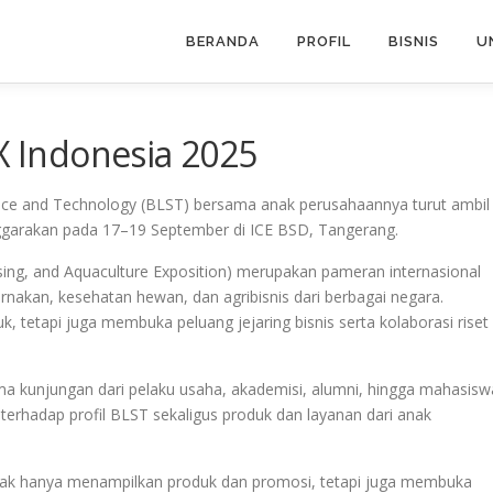
BERANDA
PROFIL
BISNIS
U
EX Indonesia 2025
nce and Technology (BLST) bersama anak perusahaannya turut ambil
ggarakan pada 17–19 September di ICE BSD, Tangerang.
ssing, and Aquaculture Exposition) merupakan pameran internasional
rnakan, kesehatan hewan, dan agribisnis dari berbagai negara.
, tetapi juga membuka peluang jejaring bisnis serta kolaborasi riset 
a kunjungan dari pelaku usaha, akademisi, alumni, hingga mahasisw
erhadap profil BLST sekaligus produk dan layanan dari anak
tidak hanya menampilkan produk dan promosi, tetapi juga membuka