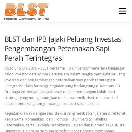
Lompat
ke
Menu
konten
BERANDA
PROFIL
BISNIS
BLST dan IPB Jajaki Peluang Investasi
Pengembangan Peternakan Sapi
Perah Terintegrasi
UNDUH INFORMASI
BERITA
KARIR
Bogor, 15 Juni 2026 – BLST bersama IPB University menerima kunjungan
calon investor dari Brunei Darussalam dalam rangka menjajaki peluang
HUBUNGI KAMI
investasi dan pengembangan peternakan sapi perah terintegrasi
(integrated dairy farming). Kegiatan yang berlangsung di Kampus IPB
Dramaga ini menjadi langkah awal dalam membangun kolaborasi
strategis yang menghubungkan dunia akademik, riset, dan investasi
untuk mendukung pengembangan industri susu nasional.
Kegiatan diawali dengan sesi diskusi yang melibatkan jajaran Direktorat
Kerja Sama, Komunikasi, dan Promosi IPB University, Fakultas
Peternakan, serta Sekolah Kedokteran Hewan dan Biomedis (SKHB) IPB
University. Dalam pertemuan tersebut, para peserta membahas