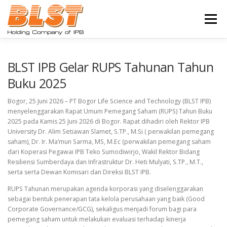
Lompat
ke
Menu
konten
BERANDA
PROFIL
BISNIS
BLST IPB Gelar RUPS Tahunan Tahun
Buku 2025
UNDUH INFORMASI
BERITA
KARIR
Bogor, 25 Juni 2026 – PT Bogor Life Science and Technology (BLST IPB)
menyelenggarakan Rapat Umum Pemegang Saham (RUPS) Tahun Buku
2025 pada Kamis 25 Juni 2026 di Bogor. Rapat dihadiri oleh Rektor IPB
University Dr. Alim Setiawan Slamet, S.TP., M.Si ( perwakilan pemegang
HUBUNGI KAMI
saham), Dr. Ir. Ma’mun Sarma, MS, M.Ec (perwakilan pemegang saham
dari Koperasi Pegawai IPB Teko Sumodiwirjo, Wakil Rektor Bidang
Resiliensi Sumberdaya dan Infrastruktur Dr. Heti Mulyati, S.TP., M.T.,
serta serta Dewan Komisari dan Direksi BLST IPB.
RUPS Tahunan merupakan agenda korporasi yang diselenggarakan
sebagai bentuk penerapan tata kelola perusahaan yang baik (Good
Corporate Governance/GCG), sekaligus menjadi forum bagi para
pemegang saham untuk melakukan evaluasi terhadap kinerja