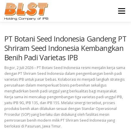
Lompat
ke
Menu
konten
BERANDA
PROFIL
BISNIS
PT Botani Seed Indonesia Gandeng PT
Shriram Seed Indonesia Kembangkan
Benih Padi Varietas IPB
UNDUH INFORMASI
BERITA
KARIR
Bogor, 2 Juli 2026 – PT Botani Seed Indonesia resmi menjalin kerja sama
dengan PT Shriram Seed Indonesia dalam pengembangan benih padi
HUBUNGI KAMI
varietas IPB untuk pasar bebas. Kolaborasi ini menjadi langkah strategis
perusahaan dalam memperkuat bisnis perbenihan sekaligus
menghadirkan benih padi unggul yang berkualitas bagi masyarakat.
Kerja sama ini mencakup pengembangan tiga varietas padi unggul IPB,
yaitu IPB 9G, IPB 13S, dan IPB 15S. Melalui sinergi tersebut, proses
produksi benih akan dilakukan sesuai dengan Standar Operasional
Prosedur (SOP) yang berlaku dan didukung oleh fasilitas mesin
pemrosesan benih modern milik PT Shriram Seed Indonesia yang
berlokasi di Pasuruan, Jawa Timur.