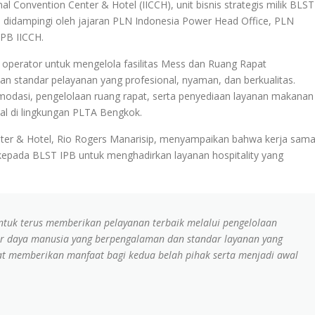
l Convention Center & Hotel (IICCH), unit bisnis strategis milik BLST
n didampingi oleh jajaran PLN Indonesia Power Head Office, PLN
PB IICCH.
i operator untuk mengelola fasilitas Mess dan Ruang Rapat
standar pelayanan yang profesional, nyaman, dan berkualitas.
odasi, pengelolaan ruang rapat, serta penyediaan layanan makanan
l di lingkungan PLTA Bengkok.
nter & Hotel, Rio Rogers Manarisip, menyampaikan bahwa kerja sam
kepada BLST IPB untuk menghadirkan layanan hospitality yang
untuk terus memberikan pelayanan terbaik melalui pengelolaan
mber daya manusia yang berpengalaman dan standar layanan yang
pat memberikan manfaat bagi kedua belah pihak serta menjadi awal