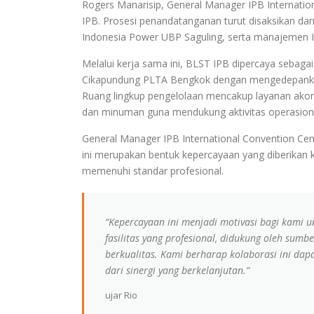
Rogers Manarisip, General Manager IPB Internationa
IPB. Prosesi penandatanganan turut disaksikan da
Indonesia Power UBP Saguling, serta manajemen I
Melalui kerja sama ini, BLST IPB dipercaya sebaga
Cikapundung PLTA Bengkok dengan mengedepankan 
Ruang lingkup pengelolaan mencakup layanan akom
dan minuman guna mendukung aktivitas operasiona
General Manager IPB International Convention Ce
ini merupakan bentuk kepercayaan yang diberikan 
memenuhi standar profesional.
“Kepercayaan ini menjadi motivasi bagi kami 
fasilitas yang profesional, didukung oleh su
berkualitas. Kami berharap kolaborasi ini da
dari sinergi yang berkelanjutan.”
ujar Rio