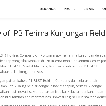
BERANDA
PROFIL
BISNIS
U
of IPB Terima Kunjungan Field
LST) Holding Company of IPB University menerima kunjungan delega
field trip yang dilaksanakan di IPB International Convention Center pa
irektur PT BLST, Naufal Mahfudz, Komisaris Independen PT BLST,
sahaan di lingkungan PT BLST.
yampaikan bahwa PT BLST Holding Company dan seluruh anak
n siap untuk saling belajar dengan pihak manapun, termasuk dengan
n hasil inovasi sektor pertanian tropika, kelautan perikanan dan
an nilai tambah dan manfaat hasil inovasi bagi seluruh stakeholderny
 dibentuk pada tahun 2002 merupakan jejaring dan koalisi organisasi