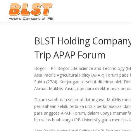
Lompat
ke
konten
BLST Holding Company 
Trip APAP Forum
Bogor – PT Bogor Life Science and Technology (B
Asia Pacific Agricultural Policy (APAP) Forum pada 
Sabtu (27/4). Kunjungan tersebut diterima oleh D
Ahmad Mukhlis Yusuf, dan para direktur anak peru
Dalam sambutan selamat datangnya, Mukhlis men
perusahaan selalu terbuka untuk berkolaborasi da
para anggota APAP Forum, dalam upaya memanfaatka
bio sains buah karya IPB University guna menciptak
Asia Pacific Agricultural Policy (APAP) Forum yang