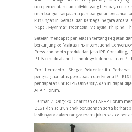
non-pemerintah dan individu yang berupaya untu
membangun kerjasama pembangunan pertanian anta
kunjungan ini berasal dari berbagai negara antara l
Nepal, Myanmar, Indonesia, Malaysia, Philipina, Th
Setelah mendapat penjelasan tentang kegiatan dan b
berkunjung ke fasilitas IPB International Conventi
Press dan booth produk dan jasa IPB Consulting, 
PT Biomedical and Technology Indonesia, dan PT Fi
Prof. Hermanto J. Siregar, Rektor Institut Perba
penghargaan atas pencapaian dan kinerja PT BL
pendapatan untuk IPB University, dan ini dapat dij
APAP Forum.
Herman Z. Ongkiko, Chairman of APAP Forum meng
BLST dan seluruh anak perusahaan serta berharap
lebih nyata dalam rangka memajukan sektor pertani