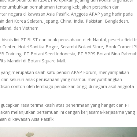
k menumbuhkan pemahaman tentang kebijakan pertanian dan
r negara di kawasan Asia Pasifik. Anggota APAP yang hadir pada
ain dari Korea Selatan, Jepang, China, India, Pakistan, Bangladesh,
ailand, dan Vietnam.
isnis lini PT BLST dan anak perusahaan oleh Naufal, peserta field tr
on Center, Hotel Santika Bogor, Serambi Botani Store, Book Corner I
IPB Training, PT Botani Seed Indonesia, PT BPRS Botani Bina Rahmah
ts Mandiri di Botani Square Mall.
nas, yang merupakan salah satu pendiri APAP Forum, menyampaikan
ST dan seluruh anak perusahaan yang mampu menyumbangkan
adikan contoh oleh lembaga pendidikan tinggi di negara asal anggota
ucapkan rasa terima kasih atas penerimaan yang hangat dari PT
 akan melanjutkan pertemuan ini dengan kerjasama-kerjasama yang
an di kawasan Asia Pasifik.